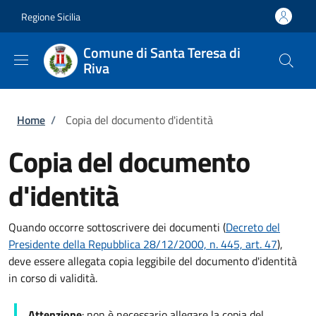
Salta al contenuto principale
Skip to footer content
Regione Sicilia
Comune di Santa Teresa di
Riva
Briciole di pane
Home
/
Copia del documento d'identità
Copia del documento
d'identità
Quando occorre sottoscrivere dei documenti (
Decreto del
Presidente della Repubblica 28/12/2000, n. 445, art. 47
),
deve essere allegata copia leggibile del documento d'identità
in corso di validità.
Attenzione
: non è necessario allegare la copia del