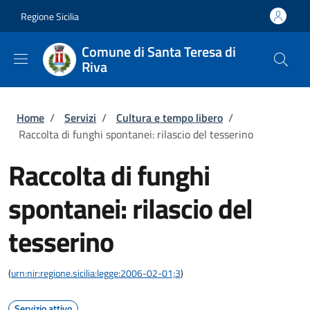
Salta al contenuto principale
Skip to footer content
Regione Sicilia
Comune di Santa Teresa di
Riva
Briciole di pane
Home
/
Servizi
/
Cultura e tempo libero
/
Raccolta di funghi spontanei: rilascio del tesserino
Raccolta di funghi
spontanei: rilascio del
tesserino
(
urn:nir:regione.sicilia:legge:2006-02-01;3
)
Servizio attivo