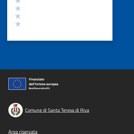
Valuta 3 stelle su 5
Valuta 2 stelle su 5
Valuta 1 stelle su 5
Comune di Santa Teresa di Riva
Footer menu
Area riservata