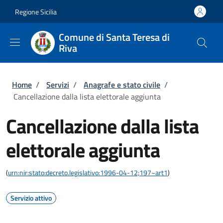
Salta al contenuto principale
Skip to footer content
Regione Sicilia
Comune di Santa Teresa di
Riva
Briciole di pane
Home
/
Servizi
/
Anagrafe e stato civile
/
Cancellazione dalla lista elettorale aggiunta
Cancellazione dalla lista
elettorale aggiunta
(
urn:nir:stato:decreto.legislativo:1996-04-12;197~art1
)
Servizio attivo