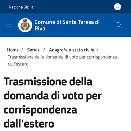
Salta al contenuto principale
Skip to footer content
Regione Sicilia
Comune di Santa Teresa di
Riva
Briciole di pane
Home
/
Servizi
/
Anagrafe e stato civile
/
Trasmissione della domanda di voto per corrispondenza
dall'estero
Trasmissione della
domanda di voto per
corrispondenza
dall'estero