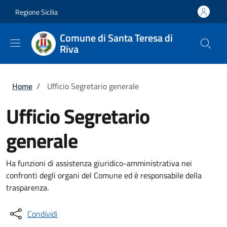
Salta al contenuto principale
Skip to footer content
Regione Sicilia
Comune di Santa Teresa di
Riva
Briciole di pane
Home
/
Ufficio Segretario generale
Ufficio Segretario
generale
Ha funzioni di assistenza giuridico-amministrativa nei
confronti degli organi del Comune ed è responsabile della
trasparenza.
Condividi