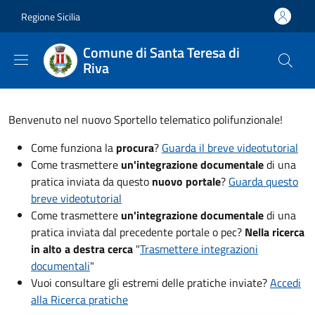
Salta al contenuto principale
Skip to footer content
Regione Sicilia
Comune di Santa Teresa di
Riva
Benvenuto nel nuovo Sportello telematico polifunzionale!
Come funziona la
procura
?
Guarda il breve videotutorial
Come trasmettere
un'integrazione documentale
di una
pratica inviata da questo
nuovo portale
?
Guarda questo
breve videotutorial
Come trasmettere
un'integrazione documentale
di una
pratica inviata dal precedente portale
o pec?
N
ella ricerca
in alto a destra cerca
"
Trasmettere integrazioni
documentali
"
Vuoi consultare gli estremi delle pratiche inviate?
Accedi
alla Ricerca pratiche