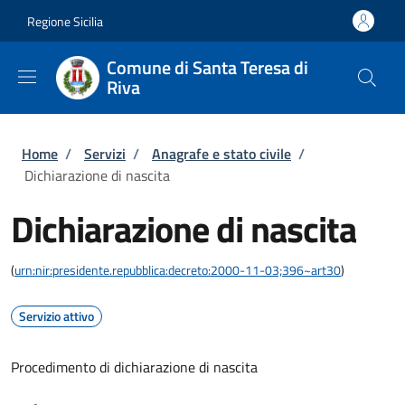
Salta al contenuto principale
Skip to footer content
Regione Sicilia
Comune di Santa Teresa di
Riva
Briciole di pane
Home
/
Servizi
/
Anagrafe e stato civile
/
Dichiarazione di nascita
Dichiarazione di nascita
(
urn:nir:presidente.repubblica:decreto:2000-11-03;396~art30
)
Servizio attivo
Procedimento di dichiarazione di nascita