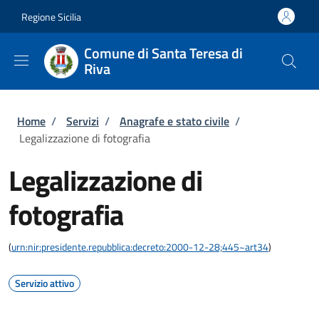
Salta al contenuto principale
Skip to footer content
Regione Sicilia
Comune di Santa Teresa di
Riva
Briciole di pane
Home
/
Servizi
/
Anagrafe e stato civile
/
Legalizzazione di fotografia
Legalizzazione di
fotografia
(
urn:nir:presidente.repubblica:decreto:2000-12-28;445~art34
)
Servizio attivo