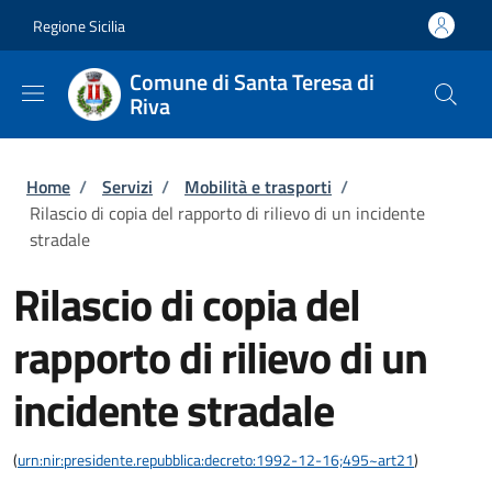
Salta al contenuto principale
Skip to footer content
Regione Sicilia
Comune di Santa Teresa di
Riva
Briciole di pane
Home
/
Servizi
/
Mobilità e trasporti
/
Rilascio di copia del rapporto di rilievo di un incidente
stradale
Rilascio di copia del
rapporto di rilievo di un
incidente stradale
(
urn:nir:presidente.repubblica:decreto:1992-12-16;495~art21
)