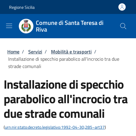
Salta al contenuto principale
Skip to footer content
Regione Sicilia
Comune di Santa Teresa di
Riva
Briciole di pane
Home
/
Servizi
/
Mobilità e trasporti
/
Installazione di specchio parabolico all'incrocio tra due
strade comunali
Installazione di specchio
parabolico all'incrocio tra
due strade comunali
(
urn:nir:stato:decreto.legislativo:1992-04-30;285~art37
)