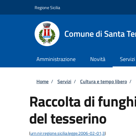
Salta al contenuto principale
Skip to footer content
Regione Sicilia
Comune di Santa Ter
Amministrazione
Novità
Servizi
Briciole di pane
Home
/
Servizi
/
Cultura e tempo libero
/
Raccolta di fungh
del tesserino
(
urn:nir:regione.sicilia:legge:2006-02-01;3
)