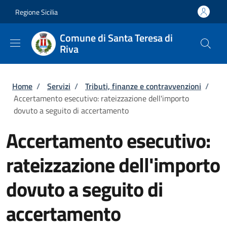
Salta al contenuto principale
Skip to footer content
Regione Sicilia
Comune di Santa Teresa di
Riva
Briciole di pane
Home
/
Servizi
/
Tributi, finanze e contravvenzioni
/
Accertamento esecutivo: rateizzazione dell'importo
dovuto a seguito di accertamento
Accertamento esecutivo:
rateizzazione dell'importo
dovuto a seguito di
accertamento