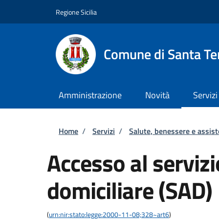
Salta al contenuto principale
Skip to footer content
Regione Sicilia
Comune di Santa Ter
Amministrazione
Novità
Servizi
Briciole di pane
Home
/
Servizi
/
Salute, benessere e assis
Accesso al servizi
domiciliare (SAD)
(
urn:nir:stato:legge:2000-11-08;328~art6
)