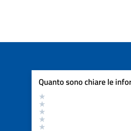
Quanto sono chiare le info
Valutazione
Valuta 5 stelle su 5
Valuta 4 stelle su 5
Valuta 3 stelle su 5
Valuta 2 stelle su 5
Valuta 1 stelle su 5