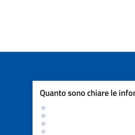
Quanto sono chiare le info
Valutazione
Valuta 5 stelle su 5
Valuta 4 stelle su 5
Valuta 3 stelle su 5
Valuta 2 stelle su 5