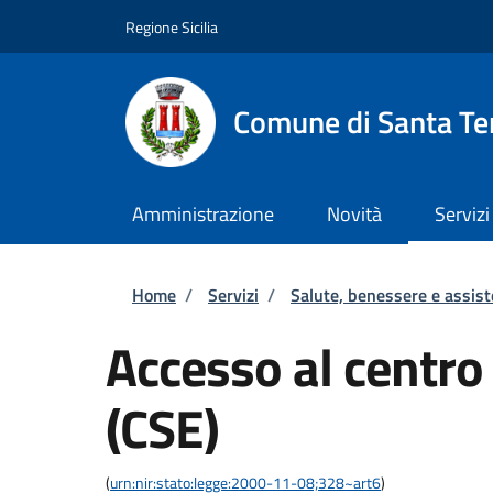
Salta al contenuto principale
Skip to footer content
Regione Sicilia
Comune di Santa Ter
Amministrazione
Novità
Servizi
Briciole di pane
Home
/
Servizi
/
Salute, benessere e assis
Accesso al centro
(CSE)
(
urn:nir:stato:legge:2000-11-08;328~art6
)