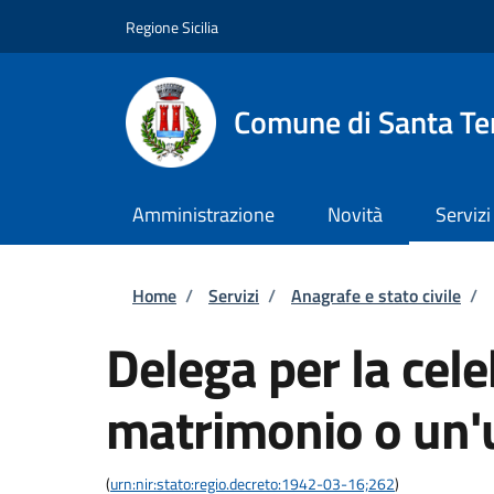
Salta al contenuto principale
Skip to footer content
Regione Sicilia
Comune di Santa Ter
Amministrazione
Novità
Servizi
Briciole di pane
Home
/
Servizi
/
Anagrafe e stato civile
/
Delega per la cel
matrimonio o un'u
(
urn:nir:stato:regio.decreto:1942-03-16;262
)