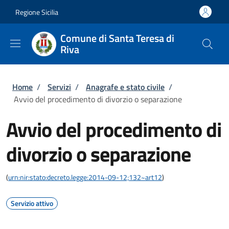
Salta al contenuto principale
Skip to footer content
Regione Sicilia
Comune di Santa Teresa di
Riva
Briciole di pane
Home
/
Servizi
/
Anagrafe e stato civile
/
Avvio del procedimento di divorzio o separazione
Avvio del procedimento di
divorzio o separazione
(
urn:nir:stato:decreto.legge:2014-09-12;132~art12
)
Servizio attivo