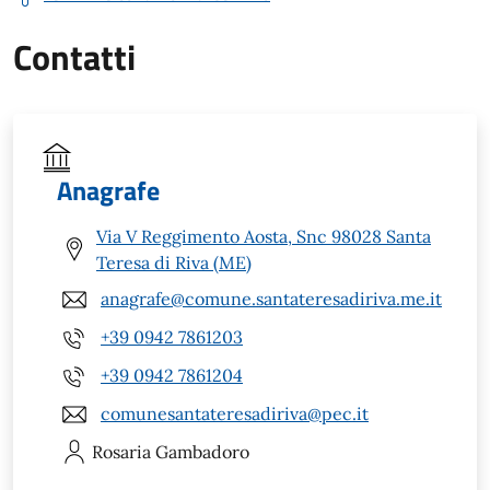
Contatti
Anagrafe
Via V Reggimento Aosta, Snc 98028 Santa
Teresa di Riva (ME)
anagrafe@comune.santateresadiriva.me.it
+39 0942 7861203
+39 0942 7861204
comunesantateresadiriva@pec.it
Rosaria
Gambadoro