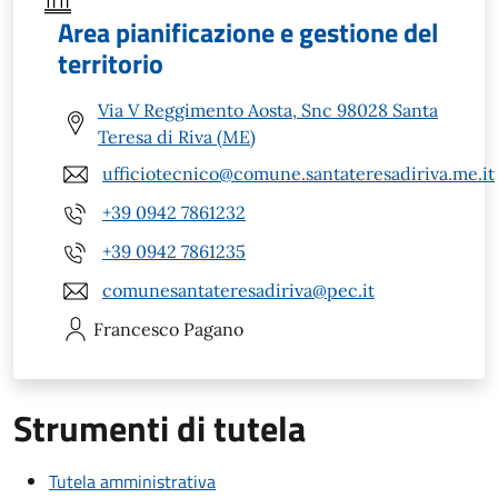
Area pianificazione e gestione del
territorio
Via V Reggimento Aosta, Snc 98028 Santa
Teresa di Riva (ME)
ufficiotecnico@comune.santateresadiriva.me.it
+39 0942 7861232
+39 0942 7861235
comunesantateresadiriva@pec.it
Francesco
Pagano
Strumenti di tutela
Tutela amministrativa