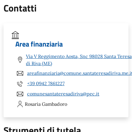
Contatti
Area finanziaria
Via V Reggimento Aosta, Snc 98028 Santa Teresa
di Riva (ME)
areafinanziaria@comune.santateresadiriva.me.i
+39 0942 7861227
comunesantateresadiriva@pec.it
Rosaria
Gambadoro
Strumenti di tutela