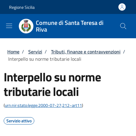
Salta al contenuto principale
Skip to footer content
Regione Sicilia
Comune di Santa Teresa di
Riva
Briciole di pane
Home
/
Servizi
/
Tributi, finanze e contravvenzioni
/
Interpello su norme tributarie locali
Interpello su norme
tributarie locali
(
urn:nir:stato:legge:2000-07-27;212~art11
)
Servizio attivo