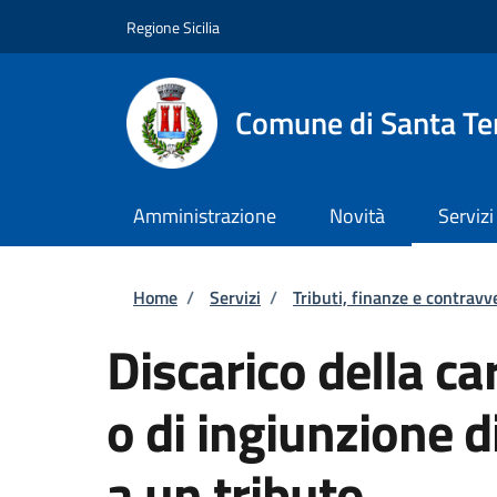
Salta al contenuto principale
Skip to footer content
Regione Sicilia
Comune di Santa Ter
Amministrazione
Novità
Servizi
Briciole di pane
Home
/
Servizi
/
Tributi, finanze e contravv
Discarico della c
o di ingiunzione 
a un tributo