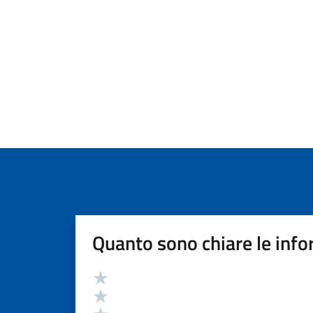
Quanto sono chiare le info
Valutazione
Valuta 5 stelle su 5
Valuta 4 stelle su 5
Valuta 3 stelle su 5