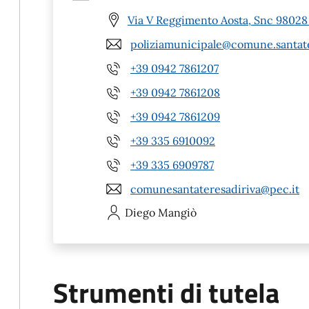
Via V Reggimento Aosta, Snc 98028 
poliziamunicipale@comune.santate
+39 0942 7861207
+39 0942 7861208
+39 0942 7861209
+39 335 6910092
+39 335 6909787
comunesantateresadiriva@pec.it
Diego
Mangiò
Strumenti di tutela