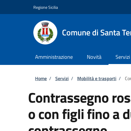
Salta al contenuto principale
Skip to footer content
Regione Sicilia
Comune di Santa Ter
Amministrazione
Novità
Servizi
Briciole di pane
Home
/
Servizi
/
Mobilità e trasporti
/
Con
Contrassegno ros
o con figli fino a 
contrassegno