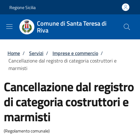
Salta al contenuto principale
Skip to footer content
Regione Sicilia
Comune di Santa Teresa di
Riva
Briciole di pane
Home
/
Servizi
/
Imprese e commercio
/
Cancellazione dal registro di categoria costruttori e
marmisti
Cancellazione dal registro
di categoria costruttori e
marmisti
(Regolamento comunale)