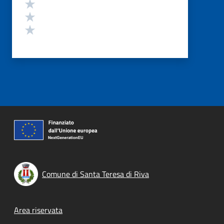
Valuta 3 stelle su 5
Valuta 2 stelle su 5
Valuta 1 stelle su 5
Comune di Santa Teresa di Riva
Footer menu
Area riservata