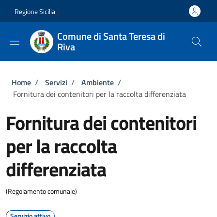
Salta al contenuto principale
Skip to footer content
Regione Sicilia
Comune di Santa Teresa di
Riva
Briciole di pane
Home
/
Servizi
/
Ambiente
/
Fornitura dei contenitori per la raccolta differenziata
Fornitura dei contenitori
per la raccolta
differenziata
(Regolamento comunale)
Servizio attivo