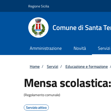
Salta al contenuto principale
Skip to footer content
Regione Sicilia
Comune di Santa Ter
Amministrazione
Novità
Servizi
Briciole di pane
Home
/
Servizi
/
Educazione e formazione
Mensa scolastica: 
(Regolamento comunale)
Servizio attivo