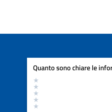
Quanto sono chiare le info
Valutazione
Valuta 5 stelle su 5
Valuta 4 stelle su 5
Valuta 3 stelle su 5
Valuta 2 stelle su 5
Valuta 1 stelle su 5