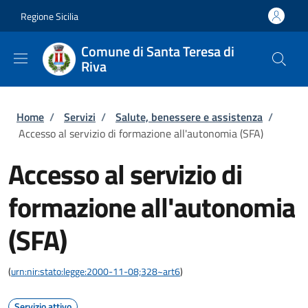
Salta al contenuto principale
Skip to footer content
Regione Sicilia
Comune di Santa Teresa di
Riva
Briciole di pane
Home
/
Servizi
/
Salute, benessere e assistenza
/
Accesso al servizio di formazione all'autonomia (SFA)
Accesso al servizio di
formazione all'autonomia
(SFA)
(
urn:nir:stato:legge:2000-11-08;328~art6
)
Servizio attivo