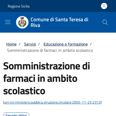
Salta al contenuto principale
Skip to footer content
Regione Sicilia
Comune di Santa Teresa di
Riva
Briciole di pane
Home
/
Servizi
/
Educazione e formazione
/
Somministrazione di farmaci in ambito scolastico
Somministrazione di
farmaci in ambito
scolastico
(
urn:nir:ministero.pubblica.struzione:circolare:2005-11-25;2312
)
Servizio attivo