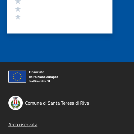
Valuta 3 stelle su 5
Valuta 2 stelle su 5
Valuta 1 stelle su 5
Comune di Santa Teresa di Riva
Footer menu
Area riservata