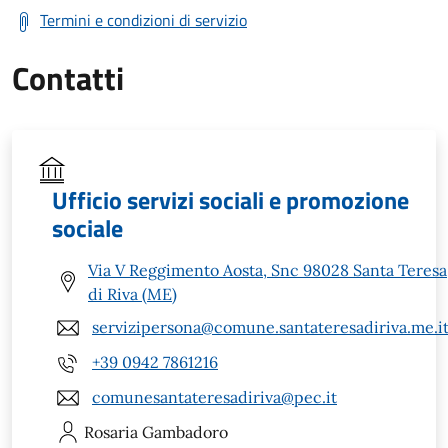
Termini e condizioni di servizio
Contatti
Ufficio servizi sociali e promozione
sociale
Via V Reggimento Aosta, Snc 98028 Santa Teresa
di Riva (ME)
servizipersona@comune.santateresadiriva.me.i
+39 0942 7861216
comunesantateresadiriva@pec.it
Rosaria
Gambadoro