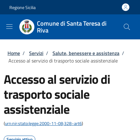
Salta al contenuto principale
Skip to footer content
Regione Sicilia
Comune di Santa Teresa di
Riva
Briciole di pane
Home
/
Servizi
/
Salute, benessere e assistenza
/
Accesso al servizio di trasporto sociale assistenziale
Accesso al servizio di
trasporto sociale
assistenziale
(
urn:nir:stato:legge:2000-11-08;328~art6
)
Servizio attivo