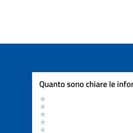
Quanto sono chiare le info
Valutazione
Valuta 5 stelle su 5
Valuta 4 stelle su 5
Valuta 3 stelle su 5
Valuta 2 stelle su 5
Valuta 1 stelle su 5