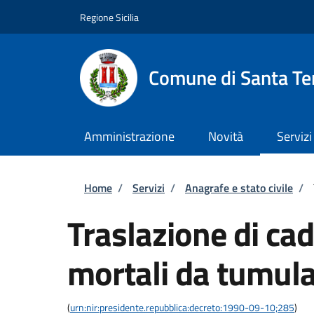
Salta al contenuto principale
Skip to footer content
Regione Sicilia
Comune di Santa Ter
Amministrazione
Novità
Servizi
Briciole di pane
Home
/
Servizi
/
Anagrafe e stato civile
/
Traslazione di cad
mortali da tumula
(
urn:nir:presidente.repubblica:decreto:1990-09-10;285
)