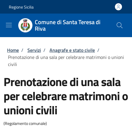
Salta al contenuto principale
Skip to footer content
Regione Sicilia
Comune di Santa Teresa di
Riva
Briciole di pane
Home
/
Servizi
/
Anagrafe e stato civile
/
Prenotazione di una sala per celebrare matrimoni o unioni
civili
Prenotazione di una sala
per celebrare matrimoni o
unioni civili
(Regolamento comunale)